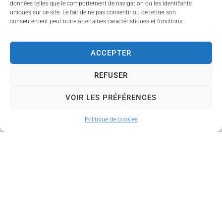
données telles que le comportement de navigation ou les identifiants
Cet événement
uniques sur ce site. Le fait de ne pas consentir ou de retirer son
consentement peut nuire à certaines caractéristiques et fonctions.
exceptionnel mobilise
près de 100 personnes
pour son organisation et
ACCEPTER
sa réalisation, témoignant
de l'engagement de
REFUSER
nombreux bénévoles,
VOIR LES PRÉFÉRENCES
artistes et partenaires au
service de la culture et
Politique de cookies
de la solidarité.
Informations
pratiques
Dimanche 14 juin 2026
Concert à 15h30
(ouverture des portes à
14h30)