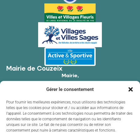
Mairie de Couzeix
Mairie,
176 Av. de Limoges,
Gérer le consentement
87270 Couzeix
05 55 39 34 09
Pour fournir les meilleures expériences, nous utilisons des technologies
telles que les cookies pour stocker et / ou accéder aux informations de
Contacter la mairie
l’appareil. Le consentement à ces technologies nous permettra de traiter des
Horaires d'ouverture
données telles que le comportement de navigation ou les identifiants
uniques sur ce site. Le fait de ne pas consentir ou de retirer son
Lundi
de 8h30 à 12h00 et de 13h30 à 17h30
consentement peut nuire à certaines caractéristiques et fonctions.
Mardi
de 8h30 à 12h00 et de 13h30 à 17h30