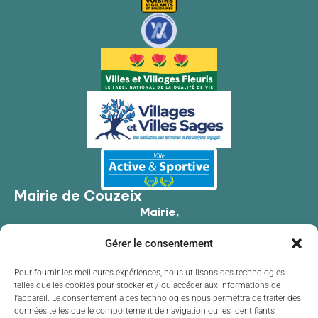
Mairie de Couzeix
Mairie,
176 Av. de Limoges,
Gérer le consentement
87270 Couzeix
05 55 39 34 09
Pour fournir les meilleures expériences, nous utilisons des technologies
telles que les cookies pour stocker et / ou accéder aux informations de
Contacter la mairie
l’appareil. Le consentement à ces technologies nous permettra de traiter des
Horaires d'ouverture
données telles que le comportement de navigation ou les identifiants