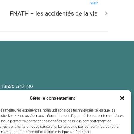
SUIV
FNATH – les accidentés de la vie
 13h30 à 17h30
 13h30 à 17h30
Gérer le consentement
t de 13h30 à 17h30
 13h30 à 17h30
les meilleures expériences, nous utilisons des technologies telles que les
 stocker et / ou accéder aux informations de l’appareil. Le consentement à ces
t de 13h30 à 17h30
 nous permettra de traiter des données telles que le comportement de
 les identifiants uniques sur ce site. Le fait de ne pas consentir ou de retirer
ment peut nuire à certaines caractéristiques et fonctions.