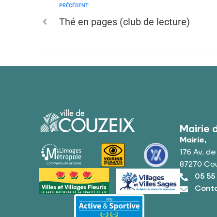
PRÉCÉDENT
Thé en pages (club de lecture)
Mairie 
Mairie,
176 Av. d
87270 Co
05 55
Conta