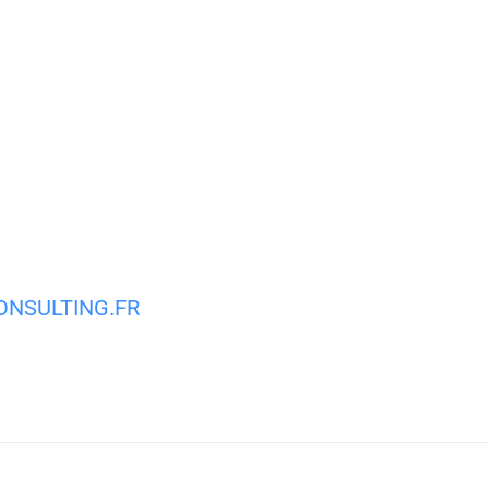
MA VILLE
MON QUOTIDIEN
VIE PRATIQUE
NSULTING.FR