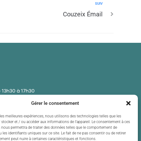
SUIV
Couzeix Émail
 13h30 à 17h30
 13h30 à 17h30
Gérer le consentement
t de 13h30 à 17h30
 13h30 à 17h30
les meilleures expériences, nous utilisons des technologies telles que les
 stocker et / ou accéder aux informations de l’appareil. Le consentement à ces
t de 13h30 à 17h30
 nous permettra de traiter des données telles que le comportement de
 les identifiants uniques sur ce site. Le fait de ne pas consentir ou de retirer
ment peut nuire à certaines caractéristiques et fonctions.