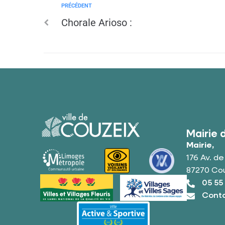
PRÉCÉDENT
Chorale Arioso :
Mairie 
Mairie,
176 Av. d
87270 Co
05 55
Conta