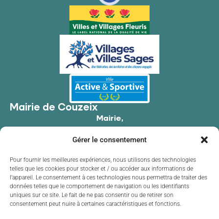
Mairie de Couzeix
Mairie,
176 Av. de Limoges,
Gérer le consentement
87270 Couzeix
05 55 39 34 09
Pour fournir les meilleures expériences, nous utilisons des technologies
telles que les cookies pour stocker et / ou accéder aux informations de
Contacter la mairie
l’appareil. Le consentement à ces technologies nous permettra de traiter des
Horaires d'ouverture
données telles que le comportement de navigation ou les identifiants
uniques sur ce site. Le fait de ne pas consentir ou de retirer son
Lundi
de 8h30 à 12h00 et de 13h30 à 17h30
consentement peut nuire à certaines caractéristiques et fonctions.
Mardi
de 8h30 à 12h00 et de 13h30 à 17h30