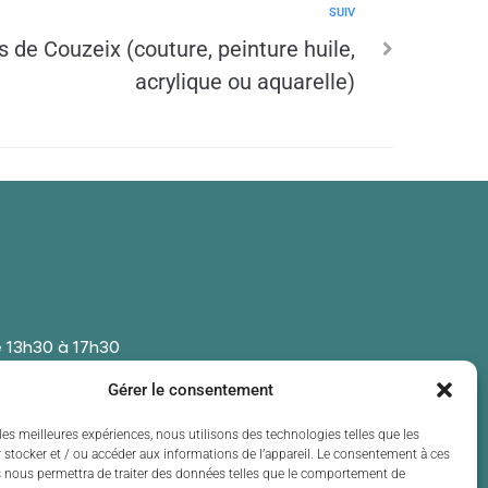
SUIV
 de Couzeix (couture, peinture huile,
acrylique ou aquarelle)
 13h30 à 17h30
 13h30 à 17h30
Gérer le consentement
t de 13h30 à 17h30
 13h30 à 17h30
les meilleures expériences, nous utilisons des technologies telles que les
 stocker et / ou accéder aux informations de l’appareil. Le consentement à ces
t de 13h30 à 17h30
 nous permettra de traiter des données telles que le comportement de