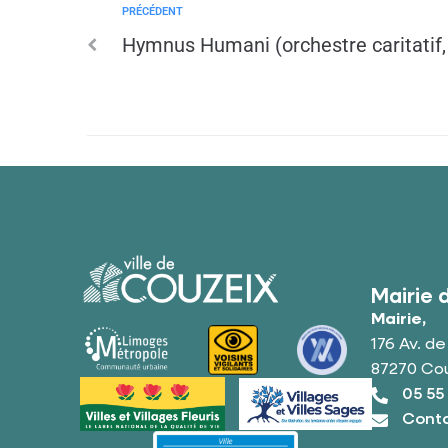
PRÉCÉDENT
Hymnus Humani (orchestre caritatif,
Mairie 
Mairie,
176 Av. d
87270 Co
05 55
Conta