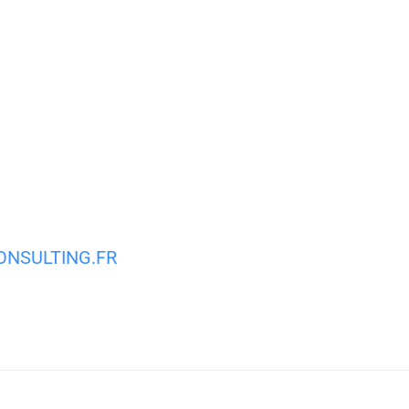
MA VILLE
MON QUOTIDIEN
VIE PRATIQUE
NSULTING.FR