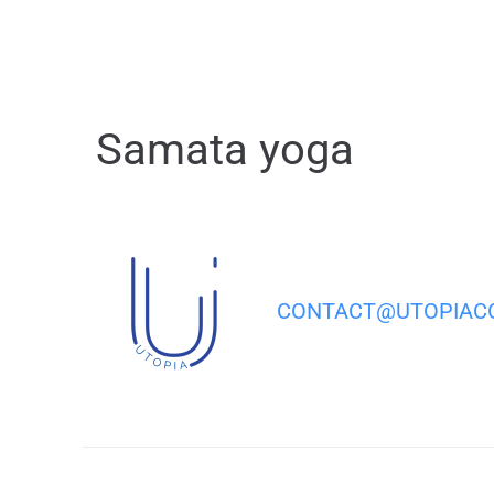
contenu
principal
Samata yoga
CONTACT@UTOPIACO