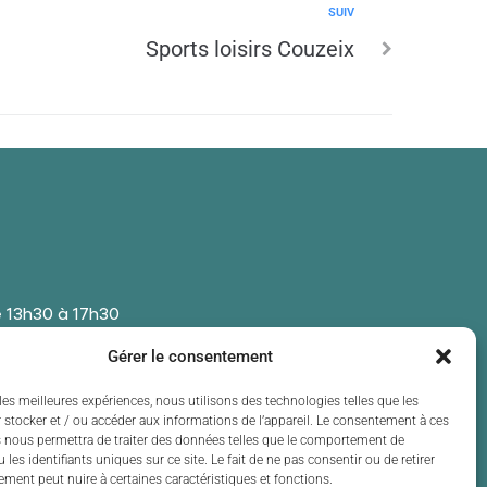
SUIV
Sports loisirs Couzeix
 13h30 à 17h30
 13h30 à 17h30
Gérer le consentement
t de 13h30 à 17h30
 13h30 à 17h30
les meilleures expériences, nous utilisons des technologies telles que les
 stocker et / ou accéder aux informations de l’appareil. Le consentement à ces
t de 13h30 à 17h30
 nous permettra de traiter des données telles que le comportement de
 les identifiants uniques sur ce site. Le fait de ne pas consentir ou de retirer
ment peut nuire à certaines caractéristiques et fonctions.