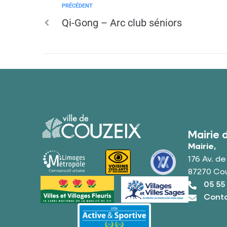
PRÉCÉDENT
Qi-Gong – Arc club séniors
Mairie 
Mairie,
176 Av. d
87270 Co
05 55
Conta