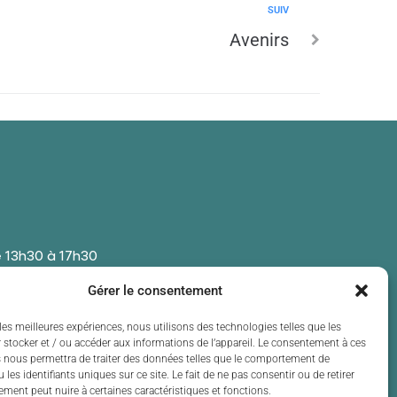
SUIV
Avenirs
 13h30 à 17h30
 13h30 à 17h30
Gérer le consentement
t de 13h30 à 17h30
 13h30 à 17h30
les meilleures expériences, nous utilisons des technologies telles que les
 stocker et / ou accéder aux informations de l’appareil. Le consentement à ces
t de 13h30 à 17h30
 nous permettra de traiter des données telles que le comportement de
 les identifiants uniques sur ce site. Le fait de ne pas consentir ou de retirer
ment peut nuire à certaines caractéristiques et fonctions.