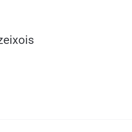
MA VILLE
MON QUOTIDIEN
VIE PRATIQUE
zeixois
D