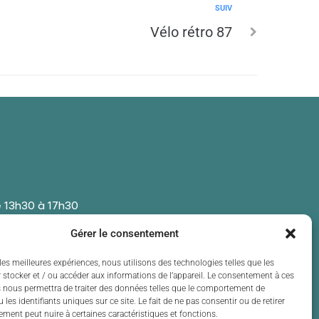
SUIV
Vélo rétro 87
 13h30 à 17h30
 13h30 à 17h30
Gérer le consentement
t de 13h30 à 17h30
 13h30 à 17h30
les meilleures expériences, nous utilisons des technologies telles que les
 stocker et / ou accéder aux informations de l’appareil. Le consentement à ces
t de 13h30 à 17h30
 nous permettra de traiter des données telles que le comportement de
 les identifiants uniques sur ce site. Le fait de ne pas consentir ou de retirer
ment peut nuire à certaines caractéristiques et fonctions.