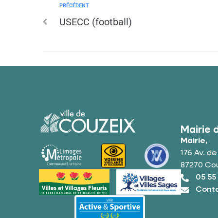
PRÉCÉDENT
USECC (football)
Mairie 
Mairie,
176 Av. d
87270 Co
05 55
Conta