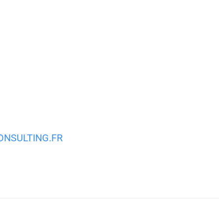
MA VILLE
MON QUOTIDIEN
VIE PRATIQUE
NSULTING.FR