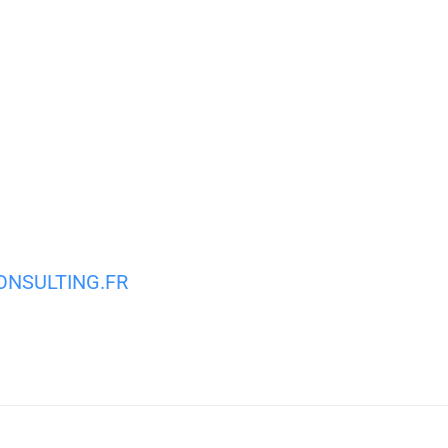
MA VILLE
MON QUOTIDIEN
VIE PRATIQUE
NSULTING.FR