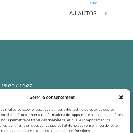
SUIV
AJ AUTOS
 13h30 à 17h30
 13h30 à 17h30
Gérer le consentement
t de 13h30 à 17h30
 13h30 à 17h30
les meilleures expériences, nous utilisons des technologies telles que les
 stocker et / ou accéder aux informations de l’appareil. Le consentement à ces
t de 13h30 à 17h30
 nous permettra de traiter des données telles que le comportement de
 les identifiants uniques sur ce site. Le fait de ne pas consentir ou de retirer
ment peut nuire à certaines caractéristiques et fonctions.