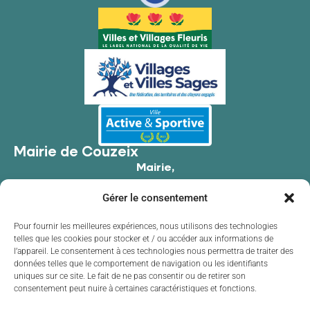
Mairie de Couzeix
Mairie,
176 Av. de Limoges,
Gérer le consentement
87270 Couzeix
05 55 39 34 09
Pour fournir les meilleures expériences, nous utilisons des technologies
telles que les cookies pour stocker et / ou accéder aux informations de
Contacter la mairie
l’appareil. Le consentement à ces technologies nous permettra de traiter des
Horaires d'ouverture
données telles que le comportement de navigation ou les identifiants
uniques sur ce site. Le fait de ne pas consentir ou de retirer son
Lundi
de 8h30 à 12h00 et de 13h30 à 17h30
consentement peut nuire à certaines caractéristiques et fonctions.
Mardi
de 8h30 à 12h00 et de 13h30 à 17h30