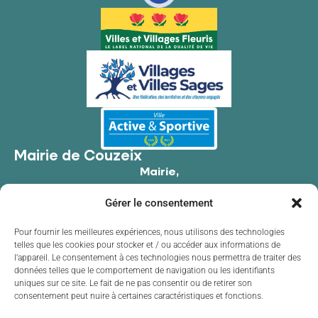
Mairie de Couzeix
Mairie,
176 Av. de Limoges,
Gérer le consentement
87270 Couzeix
05 55 39 34 09
Pour fournir les meilleures expériences, nous utilisons des technologies
telles que les cookies pour stocker et / ou accéder aux informations de
Contacter la mairie
l’appareil. Le consentement à ces technologies nous permettra de traiter des
Horaires d'ouverture
données telles que le comportement de navigation ou les identifiants
uniques sur ce site. Le fait de ne pas consentir ou de retirer son
Lundi
de 8h30 à 12h00 et de 13h30 à 17h30
consentement peut nuire à certaines caractéristiques et fonctions.
Mardi
de 8h30 à 12h00 et de 13h30 à 17h30