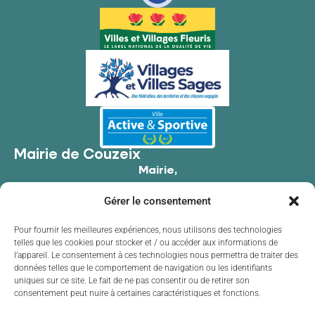
Mairie de Couzeix
Mairie,
176 Av. de Limoges,
Gérer le consentement
87270 Couzeix
05 55 39 34 09
Pour fournir les meilleures expériences, nous utilisons des technologies
telles que les cookies pour stocker et / ou accéder aux informations de
Contacter la mairie
l’appareil. Le consentement à ces technologies nous permettra de traiter des
Horaires d'ouverture
données telles que le comportement de navigation ou les identifiants
uniques sur ce site. Le fait de ne pas consentir ou de retirer son
Lundi
de 8h30 à 12h00 et de 13h30 à 17h30
consentement peut nuire à certaines caractéristiques et fonctions.
Mardi
de 8h30 à 12h00 et de 13h30 à 17h30