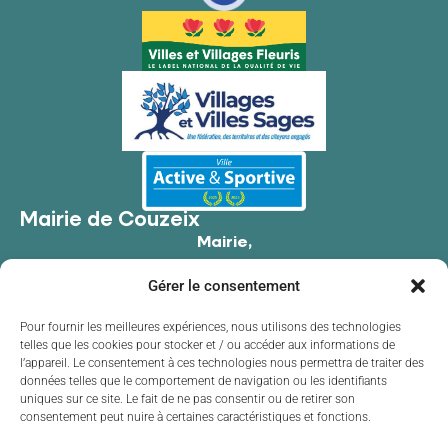
Mairie de Couzeix
Mairie,
176 Av. de Limoges,
Gérer le consentement
87270 Couzeix
05 55 39 34 09
Pour fournir les meilleures expériences, nous utilisons des technologies
telles que les cookies pour stocker et / ou accéder aux informations de
Contacter la mairie
l’appareil. Le consentement à ces technologies nous permettra de traiter des
Horaires d'ouverture
données telles que le comportement de navigation ou les identifiants
uniques sur ce site. Le fait de ne pas consentir ou de retirer son
Lundi
de 8h30 à 12h00 et de 13h30 à 17h30
consentement peut nuire à certaines caractéristiques et fonctions.
Mardi
de 8h30 à 12h00 et de 13h30 à 17h30