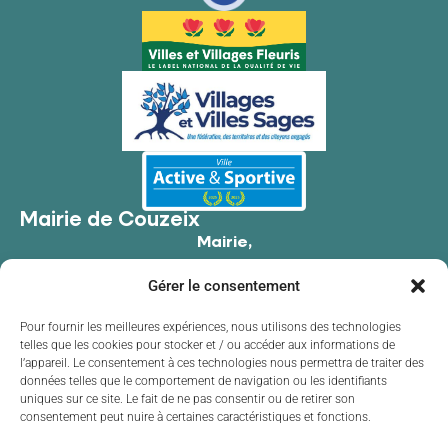
Mairie de Couzeix
Mairie,
176 Av. de Limoges,
Gérer le consentement
87270 Couzeix
05 55 39 34 09
Pour fournir les meilleures expériences, nous utilisons des technologies
telles que les cookies pour stocker et / ou accéder aux informations de
Contacter la mairie
l’appareil. Le consentement à ces technologies nous permettra de traiter des
Horaires d'ouverture
données telles que le comportement de navigation ou les identifiants
uniques sur ce site. Le fait de ne pas consentir ou de retirer son
Lundi
de 8h30 à 12h00 et de 13h30 à 17h30
consentement peut nuire à certaines caractéristiques et fonctions.
Mardi
de 8h30 à 12h00 et de 13h30 à 17h30