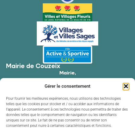
Mairie de Couzeix
Mairie,
176 Av. de Limoges,
Gérer le consentement
87270 Couzeix
05 55 39 34 09
Pour fournir les meilleures expériences, nous utilisons des technologies
telles que les cookies pour stocker et / ou accéder aux informations de
Contacter la mairie
l’appareil. Le consentement à ces technologies nous permettra de traiter des
Horaires d'ouverture
données telles que le comportement de navigation ou les identifiants
uniques sur ce site. Le fait de ne pas consentir ou de retirer son
Lundi
de 8h30 à 12h00 et de 13h30 à 17h30
consentement peut nuire à certaines caractéristiques et fonctions.
Mardi
de 8h30 à 12h00 et de 13h30 à 17h30