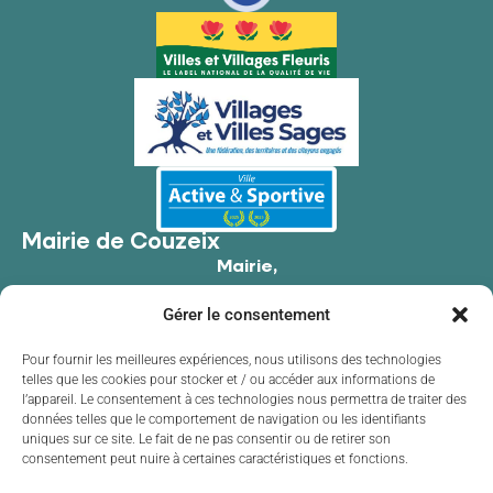
Mairie de Couzeix
Mairie,
176 Av. de Limoges,
Gérer le consentement
87270 Couzeix
05 55 39 34 09
Pour fournir les meilleures expériences, nous utilisons des technologies
telles que les cookies pour stocker et / ou accéder aux informations de
Contacter la mairie
l’appareil. Le consentement à ces technologies nous permettra de traiter des
Horaires d'ouverture
données telles que le comportement de navigation ou les identifiants
uniques sur ce site. Le fait de ne pas consentir ou de retirer son
Lundi
de 8h30 à 12h00 et de 13h30 à 17h30
consentement peut nuire à certaines caractéristiques et fonctions.
Mardi
de 8h30 à 12h00 et de 13h30 à 17h30