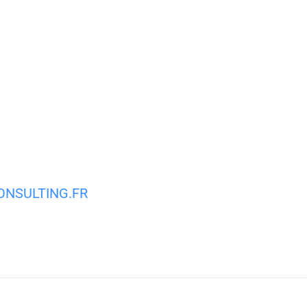
MA VILLE
MON QUOTIDIEN
VIE PRATIQUE
NSULTING.FR