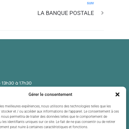
SUIV
LA BANQUE POSTALE
 13h30 à 17h30
 13h30 à 17h30
Gérer le consentement
t de 13h30 à 17h30
 13h30 à 17h30
les meilleures expériences, nous utilisons des technologies telles que les
 stocker et / ou accéder aux informations de l’appareil. Le consentement à ces
t de 13h30 à 17h30
 nous permettra de traiter des données telles que le comportement de
 les identifiants uniques sur ce site. Le fait de ne pas consentir ou de retirer
ment peut nuire à certaines caractéristiques et fonctions.