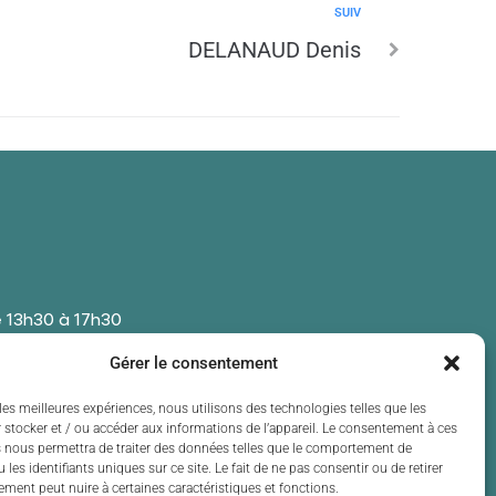
SUIV
DELANAUD Denis
 13h30 à 17h30
 13h30 à 17h30
Gérer le consentement
t de 13h30 à 17h30
 13h30 à 17h30
les meilleures expériences, nous utilisons des technologies telles que les
 stocker et / ou accéder aux informations de l’appareil. Le consentement à ces
t de 13h30 à 17h30
 nous permettra de traiter des données telles que le comportement de
 les identifiants uniques sur ce site. Le fait de ne pas consentir ou de retirer
ment peut nuire à certaines caractéristiques et fonctions.