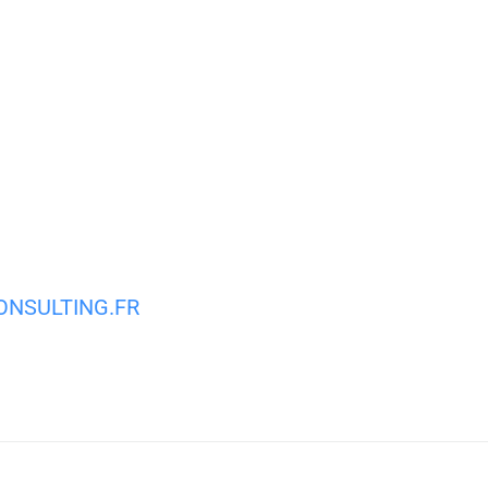
MA VILLE
MON QUOTIDIEN
VIE PRATIQUE
NSULTING.FR