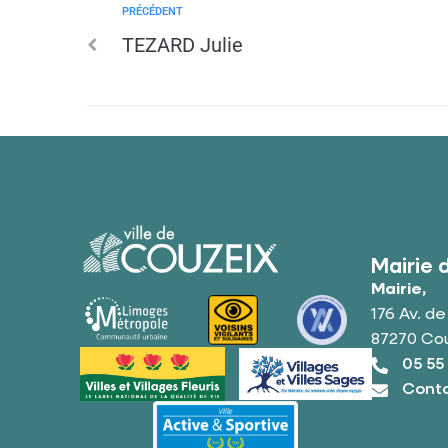
PRÉCÉDENT
TEZARD Julie
Mairie 
Mairie,
176 Av. d
87270 Co
05 55
Conta