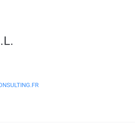
MA VILLE
MON QUOTIDIEN
VIE PRATIQUE
.L.
NSULTING.FR