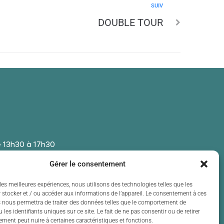
SUIV
DOUBLE TOUR
 13h30 à 17h30
 13h30 à 17h30
Gérer le consentement
t de 13h30 à 17h30
 13h30 à 17h30
les meilleures expériences, nous utilisons des technologies telles que les
 stocker et / ou accéder aux informations de l’appareil. Le consentement à ces
t de 13h30 à 17h30
 nous permettra de traiter des données telles que le comportement de
 les identifiants uniques sur ce site. Le fait de ne pas consentir ou de retirer
ment peut nuire à certaines caractéristiques et fonctions.