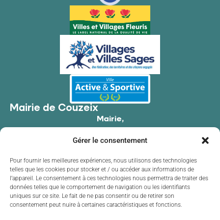
Mairie de Couzeix
Mairie,
176 Av. de Limoges,
Gérer le consentement
87270 Couzeix
05 55 39 34 09
Pour fournir les meilleures expériences, nous utilisons des technologies
telles que les cookies pour stocker et / ou accéder aux informations de
Contacter la mairie
l’appareil. Le consentement à ces technologies nous permettra de traiter des
Horaires d'ouverture
données telles que le comportement de navigation ou les identifiants
uniques sur ce site. Le fait de ne pas consentir ou de retirer son
Lundi
de 8h30 à 12h00 et de 13h30 à 17h30
consentement peut nuire à certaines caractéristiques et fonctions.
Mardi
de 8h30 à 12h00 et de 13h30 à 17h30