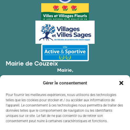
Mairie de Couzeix
Mairie,
176 Av. de Limoges,
Gérer le consentement
87270 Couzeix
05 55 39 34 09
Pour fournir les meilleures expériences, nous utilisons des technologies
telles que les cookies pour stocker et / ou accéder aux informations de
Contacter la mairie
l’appareil. Le consentement à ces technologies nous permettra de traiter des
Horaires d'ouverture
données telles que le comportement de navigation ou les identifiants
uniques sur ce site. Le fait de ne pas consentir ou de retirer son
Lundi
de 8h30 à 12h00 et de 13h30 à 17h30
consentement peut nuire à certaines caractéristiques et fonctions.
Mardi
de 8h30 à 12h00 et de 13h30 à 17h30