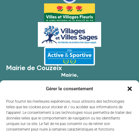
Mairie de Couzeix
Mairie,
176 Av. de Limoges,
Gérer le consentement
87270 Couzeix
05 55 39 34 09
Pour fournir les meilleures expériences, nous utilisons des technologies
telles que les cookies pour stocker et / ou accéder aux informations de
Contacter la mairie
l’appareil. Le consentement à ces technologies nous permettra de traiter des
Horaires d'ouverture
données telles que le comportement de navigation ou les identifiants
uniques sur ce site. Le fait de ne pas consentir ou de retirer son
Lundi
de 8h30 à 12h00 et de 13h30 à 17h30
consentement peut nuire à certaines caractéristiques et fonctions.
Mardi
de 8h30 à 12h00 et de 13h30 à 17h30