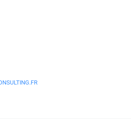
MA VILLE
MON QUOTIDIEN
VIE PRATIQUE
NSULTING.FR