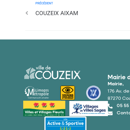
PRÉCÉDENT
COUZEIX AIXAM
Mairie 
Mairie,
176 Av. d
87270 Co
05 55
Conta