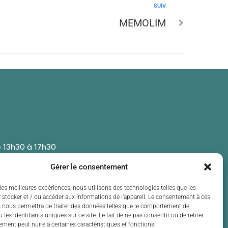
SUIV
MEMOLIM
 13h30 à 17h30
 13h30 à 17h30
Gérer le consentement
t de 13h30 à 17h30
 13h30 à 17h30
les meilleures expériences, nous utilisons des technologies telles que les
 stocker et / ou accéder aux informations de l’appareil. Le consentement à ces
t de 13h30 à 17h30
 nous permettra de traiter des données telles que le comportement de
 les identifiants uniques sur ce site. Le fait de ne pas consentir ou de retirer
ment peut nuire à certaines caractéristiques et fonctions.