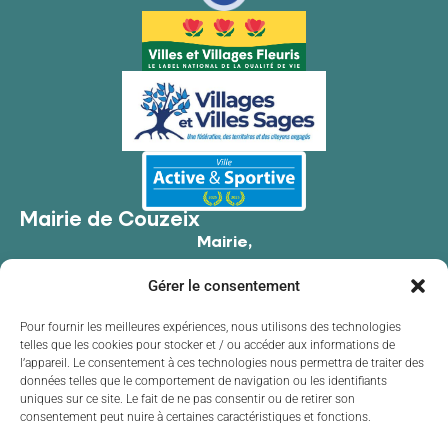
Mairie de Couzeix
Mairie,
176 Av. de Limoges,
Gérer le consentement
87270 Couzeix
05 55 39 34 09
Pour fournir les meilleures expériences, nous utilisons des technologies
telles que les cookies pour stocker et / ou accéder aux informations de
Contacter la mairie
l’appareil. Le consentement à ces technologies nous permettra de traiter des
Horaires d'ouverture
données telles que le comportement de navigation ou les identifiants
uniques sur ce site. Le fait de ne pas consentir ou de retirer son
Lundi
de 8h30 à 12h00 et de 13h30 à 17h30
consentement peut nuire à certaines caractéristiques et fonctions.
Mardi
de 8h30 à 12h00 et de 13h30 à 17h30