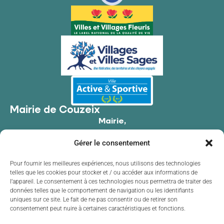
Mairie de Couzeix
Mairie,
176 Av. de Limoges,
Gérer le consentement
87270 Couzeix
05 55 39 34 09
Pour fournir les meilleures expériences, nous utilisons des technologies
telles que les cookies pour stocker et / ou accéder aux informations de
Contacter la mairie
l’appareil. Le consentement à ces technologies nous permettra de traiter des
Horaires d'ouverture
données telles que le comportement de navigation ou les identifiants
uniques sur ce site. Le fait de ne pas consentir ou de retirer son
Lundi
de 8h30 à 12h00 et de 13h30 à 17h30
consentement peut nuire à certaines caractéristiques et fonctions.
Mardi
de 8h30 à 12h00 et de 13h30 à 17h30