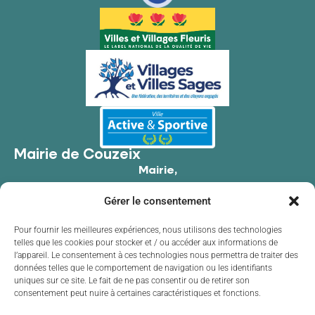
Mairie de Couzeix
Mairie,
176 Av. de Limoges,
Gérer le consentement
87270 Couzeix
05 55 39 34 09
Pour fournir les meilleures expériences, nous utilisons des technologies
telles que les cookies pour stocker et / ou accéder aux informations de
Contacter la mairie
l’appareil. Le consentement à ces technologies nous permettra de traiter des
Horaires d'ouverture
données telles que le comportement de navigation ou les identifiants
uniques sur ce site. Le fait de ne pas consentir ou de retirer son
Lundi
de 8h30 à 12h00 et de 13h30 à 17h30
consentement peut nuire à certaines caractéristiques et fonctions.
Mardi
de 8h30 à 12h00 et de 13h30 à 17h30