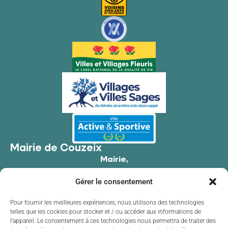
Mairie de Couzeix
Mairie,
176 Av. de Limoges,
Gérer le consentement
87270 Couzeix
05 55 39 34 09
Pour fournir les meilleures expériences, nous utilisons des technologies
telles que les cookies pour stocker et / ou accéder aux informations de
Contacter la mairie
l’appareil. Le consentement à ces technologies nous permettra de traiter des