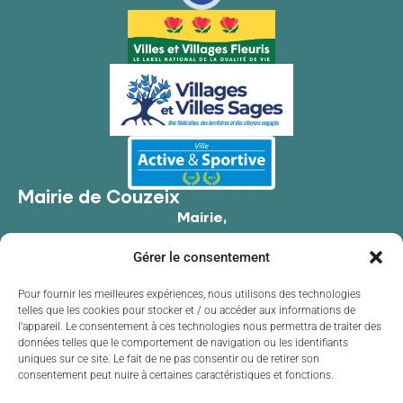
Mairie de Couzeix
Mairie,
176 Av. de Limoges,
Gérer le consentement
87270 Couzeix
05 55 39 34 09
Pour fournir les meilleures expériences, nous utilisons des technologies
telles que les cookies pour stocker et / ou accéder aux informations de
Contacter la mairie
l’appareil. Le consentement à ces technologies nous permettra de traiter des
Horaires d'ouverture
données telles que le comportement de navigation ou les identifiants
uniques sur ce site. Le fait de ne pas consentir ou de retirer son
Lundi
de 8h30 à 12h00 et de 13h30 à 17h30
consentement peut nuire à certaines caractéristiques et fonctions.
Mardi
de 8h30 à 12h00 et de 13h30 à 17h30