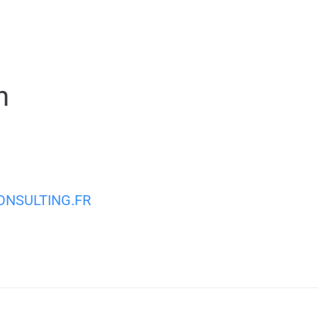
MA VILLE
MON QUOTIDIEN
VIE PRATIQUE
n
NSULTING.FR