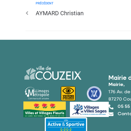
PRÉCÉDENT
AYMARD Christian
Mairie 
Mairie,
176 Av. d
87270 Co
05 55
Conta