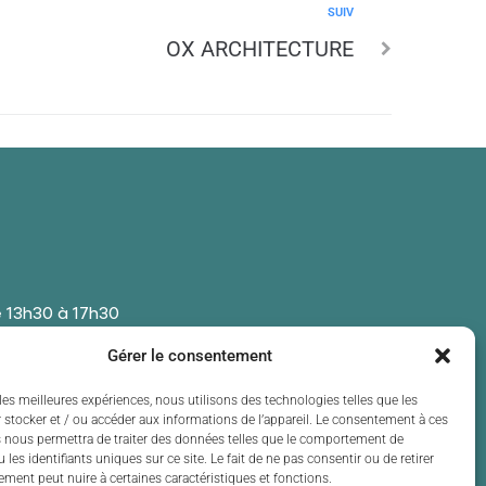
SUIV
OX ARCHITECTURE
 13h30 à 17h30
 13h30 à 17h30
Gérer le consentement
t de 13h30 à 17h30
 13h30 à 17h30
les meilleures expériences, nous utilisons des technologies telles que les
 stocker et / ou accéder aux informations de l’appareil. Le consentement à ces
t de 13h30 à 17h30
 nous permettra de traiter des données telles que le comportement de
 les identifiants uniques sur ce site. Le fait de ne pas consentir ou de retirer
ment peut nuire à certaines caractéristiques et fonctions.