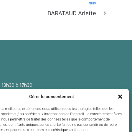
SUIV
BARATAUD Arlette
 13h30 à 17h30
 13h30 à 17h30
Gérer le consentement
t de 13h30 à 17h30
 13h30 à 17h30
les meilleures expériences, nous utilisons des technologies telles que les
 stocker et / ou accéder aux informations de l’appareil. Le consentement à ces
t de 13h30 à 17h30
 nous permettra de traiter des données telles que le comportement de
 les identifiants uniques sur ce site. Le fait de ne pas consentir ou de retirer
ment peut nuire à certaines caractéristiques et fonctions.