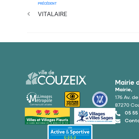
PRÉCÉDENT
VITALAIRE
Mairie 
Mairie,
176 Av. d
87270 Co
05 55
Conta