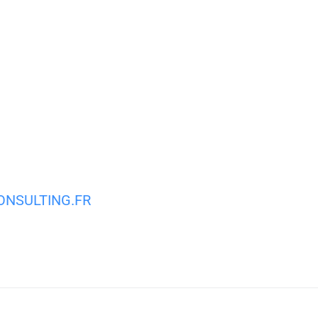
MA VILLE
MON QUOTIDIEN
VIE PRATIQUE
NSULTING.FR