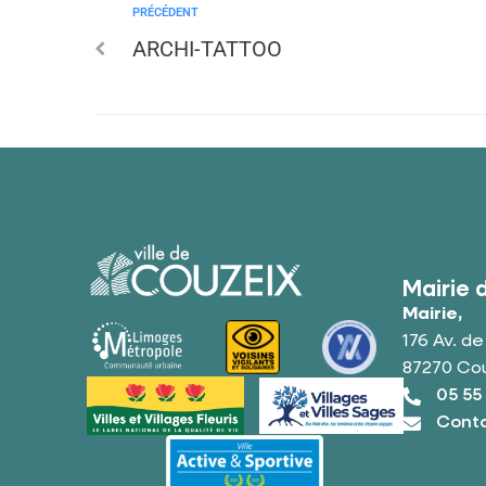
PRÉCÉDENT
ARCHI-TATTOO
Mairie 
Mairie,
176 Av. d
87270 Co
05 55
Conta