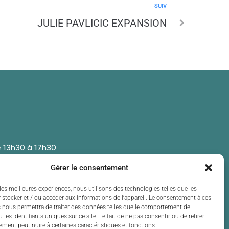
SUIV
JULIE PAVLICIC EXPANSION
 13h30 à 17h30
 13h30 à 17h30
Gérer le consentement
t de 13h30 à 17h30
 13h30 à 17h30
les meilleures expériences, nous utilisons des technologies telles que les
 stocker et / ou accéder aux informations de l’appareil. Le consentement à ces
t de 13h30 à 17h30
 nous permettra de traiter des données telles que le comportement de
 les identifiants uniques sur ce site. Le fait de ne pas consentir ou de retirer
ment peut nuire à certaines caractéristiques et fonctions.