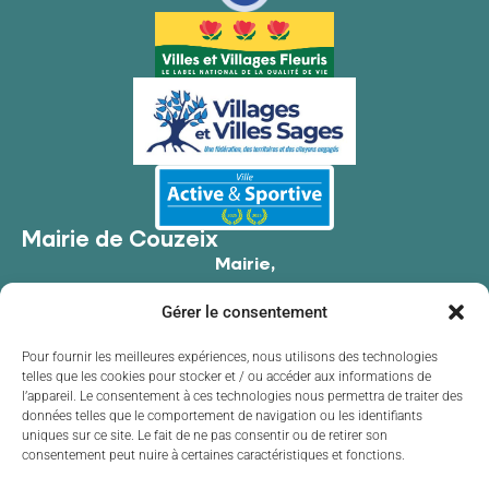
Mairie de Couzeix
Mairie,
176 Av. de Limoges,
Gérer le consentement
87270 Couzeix
05 55 39 34 09
Pour fournir les meilleures expériences, nous utilisons des technologies
telles que les cookies pour stocker et / ou accéder aux informations de
Contacter la mairie
l’appareil. Le consentement à ces technologies nous permettra de traiter des
Horaires d'ouverture
données telles que le comportement de navigation ou les identifiants
uniques sur ce site. Le fait de ne pas consentir ou de retirer son
Lundi
de 8h30 à 12h00 et de 13h30 à 17h30
consentement peut nuire à certaines caractéristiques et fonctions.
Mardi
de 8h30 à 12h00 et de 13h30 à 17h30