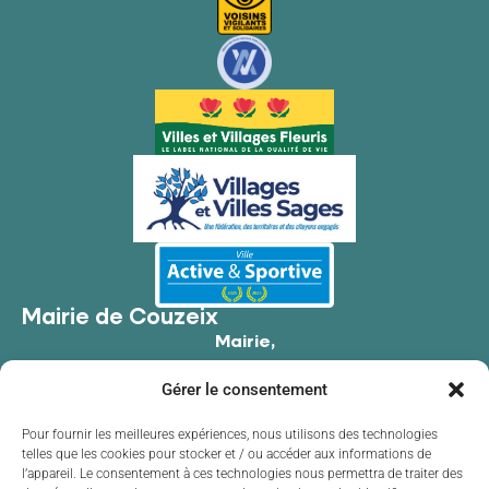
Mairie de Couzeix
Mairie,
176 Av. de Limoges,
Gérer le consentement
87270 Couzeix
05 55 39 34 09
Pour fournir les meilleures expériences, nous utilisons des technologies
telles que les cookies pour stocker et / ou accéder aux informations de
Contacter la mairie
l’appareil. Le consentement à ces technologies nous permettra de traiter des