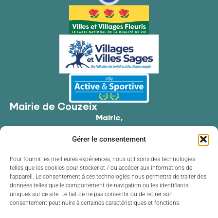
Mairie de Couzeix
Mairie,
176 Av. de Limoges,
Gérer le consentement
87270 Couzeix
05 55 39 34 09
Pour fournir les meilleures expériences, nous utilisons des technologies
telles que les cookies pour stocker et / ou accéder aux informations de
Contacter la mairie
l’appareil. Le consentement à ces technologies nous permettra de traiter des
Horaires d'ouverture
données telles que le comportement de navigation ou les identifiants
uniques sur ce site. Le fait de ne pas consentir ou de retirer son
Lundi
de 8h30 à 12h00 et de 13h30 à 17h30
consentement peut nuire à certaines caractéristiques et fonctions.
Mardi
de 8h30 à 12h00 et de 13h30 à 17h30