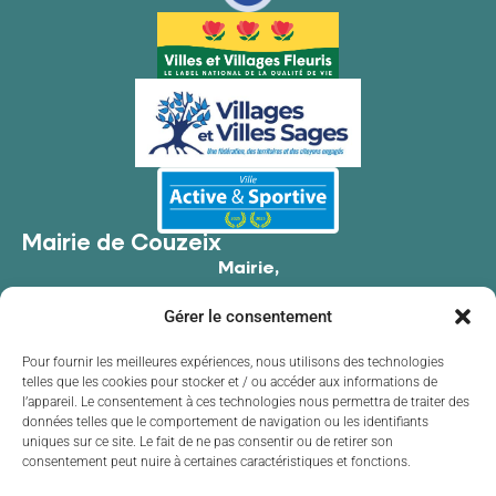
Mairie de Couzeix
Mairie,
176 Av. de Limoges,
Gérer le consentement
87270 Couzeix
05 55 39 34 09
Pour fournir les meilleures expériences, nous utilisons des technologies
telles que les cookies pour stocker et / ou accéder aux informations de
Contacter la mairie
l’appareil. Le consentement à ces technologies nous permettra de traiter des
Horaires d'ouverture
données telles que le comportement de navigation ou les identifiants
uniques sur ce site. Le fait de ne pas consentir ou de retirer son
Lundi
de 8h30 à 12h00 et de 13h30 à 17h30
consentement peut nuire à certaines caractéristiques et fonctions.
Mardi
de 8h30 à 12h00 et de 13h30 à 17h30