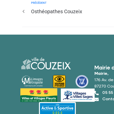
PRÉCÉDENT
Osthéopathes Couzeix
Mairie 
Mairie,
176 Av. d
87270 Co
05 55
Conta