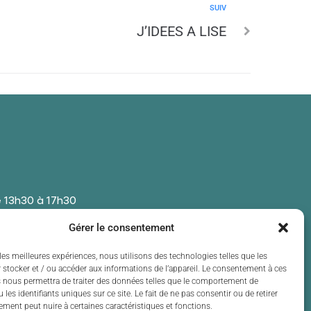
SUIV
J’IDEES A LISE
 13h30 à 17h30
 13h30 à 17h30
Gérer le consentement
t de 13h30 à 17h30
 13h30 à 17h30
les meilleures expériences, nous utilisons des technologies telles que les
 stocker et / ou accéder aux informations de l’appareil. Le consentement à ces
t de 13h30 à 17h30
 nous permettra de traiter des données telles que le comportement de
 les identifiants uniques sur ce site. Le fait de ne pas consentir ou de retirer
ment peut nuire à certaines caractéristiques et fonctions.