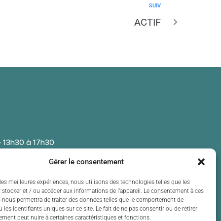
SUIV
ACTIF
 13h30 à 17h30
 13h30 à 17h30
Gérer le consentement
t de 13h30 à 17h30
 13h30 à 17h30
les meilleures expériences, nous utilisons des technologies telles que les
 stocker et / ou accéder aux informations de l’appareil. Le consentement à ces
t de 13h30 à 17h30
 nous permettra de traiter des données telles que le comportement de
 les identifiants uniques sur ce site. Le fait de ne pas consentir ou de retirer
ment peut nuire à certaines caractéristiques et fonctions.