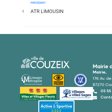
PRÉCÉDENT
ATR LIMOUSIN
Mairie 
Mairie,
176 Av. d
87270 Co
05 55
Conta