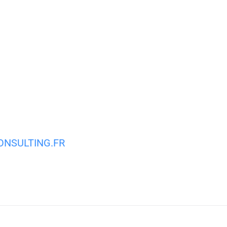
MA VILLE
MON QUOTIDIEN
VIE PRATIQUE
NSULTING.FR