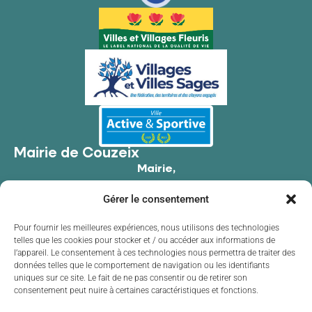
Mairie de Couzeix
Mairie,
176 Av. de Limoges,
Gérer le consentement
87270 Couzeix
05 55 39 34 09
Pour fournir les meilleures expériences, nous utilisons des technologies
telles que les cookies pour stocker et / ou accéder aux informations de
Contacter la mairie
l’appareil. Le consentement à ces technologies nous permettra de traiter des
Horaires d'ouverture
données telles que le comportement de navigation ou les identifiants
uniques sur ce site. Le fait de ne pas consentir ou de retirer son
Lundi
de 8h30 à 12h00 et de 13h30 à 17h30
consentement peut nuire à certaines caractéristiques et fonctions.
Mardi
de 8h30 à 12h00 et de 13h30 à 17h30