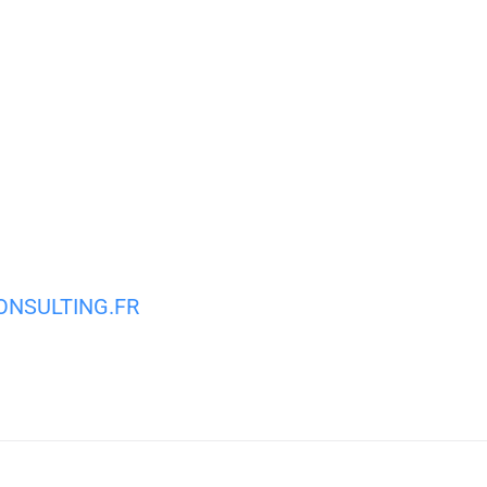
MA VILLE
MON QUOTIDIEN
VIE PRATIQUE
NSULTING.FR