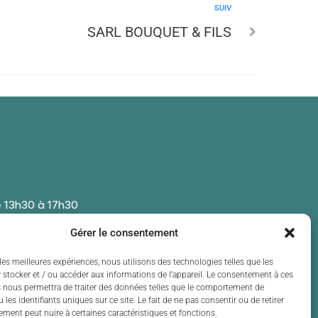
SUIV
SARL BOUQUET & FILS
 13h30 à 17h30
 13h30 à 17h30
Gérer le consentement
t de 13h30 à 17h30
 13h30 à 17h30
les meilleures expériences, nous utilisons des technologies telles que les
 stocker et / ou accéder aux informations de l’appareil. Le consentement à ces
t de 13h30 à 17h30
 nous permettra de traiter des données telles que le comportement de
 les identifiants uniques sur ce site. Le fait de ne pas consentir ou de retirer
ment peut nuire à certaines caractéristiques et fonctions.