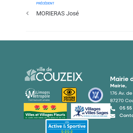
PRÉCÉDENT
MORIERAS José
Mairie 
Mairie,
176 Av. d
87270 Co
05 55
Conta