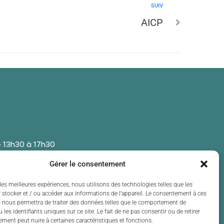
SUIV
AICP
 13h30 à 17h30
 13h30 à 17h30
Gérer le consentement
t de 13h30 à 17h30
 13h30 à 17h30
les meilleures expériences, nous utilisons des technologies telles que les
 stocker et / ou accéder aux informations de l’appareil. Le consentement à ces
t de 13h30 à 17h30
 nous permettra de traiter des données telles que le comportement de
 les identifiants uniques sur ce site. Le fait de ne pas consentir ou de retirer
ment peut nuire à certaines caractéristiques et fonctions.