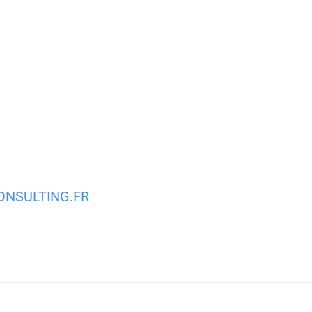
MA VILLE
MON QUOTIDIEN
VIE PRATIQUE
NSULTING.FR