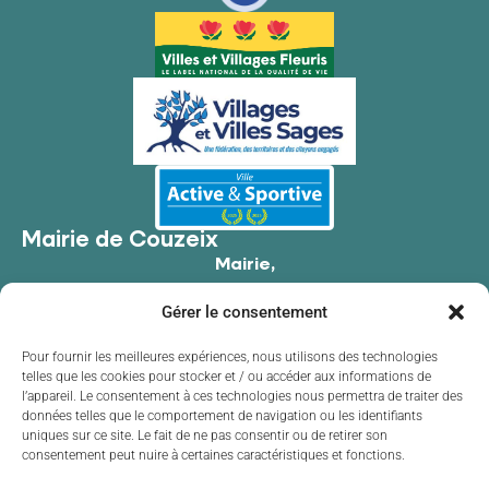
Mairie de Couzeix
Mairie,
176 Av. de Limoges,
Gérer le consentement
87270 Couzeix
05 55 39 34 09
Pour fournir les meilleures expériences, nous utilisons des technologies
telles que les cookies pour stocker et / ou accéder aux informations de
Contacter la mairie
l’appareil. Le consentement à ces technologies nous permettra de traiter des
Horaires d'ouverture
données telles que le comportement de navigation ou les identifiants
uniques sur ce site. Le fait de ne pas consentir ou de retirer son
Lundi
de 8h30 à 12h00 et de 13h30 à 17h30
consentement peut nuire à certaines caractéristiques et fonctions.
Mardi
de 8h30 à 12h00 et de 13h30 à 17h30