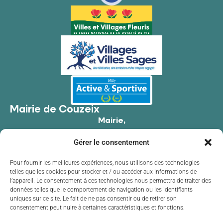
Mairie de Couzeix
Mairie,
176 Av. de Limoges,
Gérer le consentement
87270 Couzeix
05 55 39 34 09
Pour fournir les meilleures expériences, nous utilisons des technologies
telles que les cookies pour stocker et / ou accéder aux informations de
Contacter la mairie
l’appareil. Le consentement à ces technologies nous permettra de traiter des
Horaires d'ouverture
données telles que le comportement de navigation ou les identifiants
uniques sur ce site. Le fait de ne pas consentir ou de retirer son
Lundi
de 8h30 à 12h00 et de 13h30 à 17h30
consentement peut nuire à certaines caractéristiques et fonctions.
Mardi
de 8h30 à 12h00 et de 13h30 à 17h30