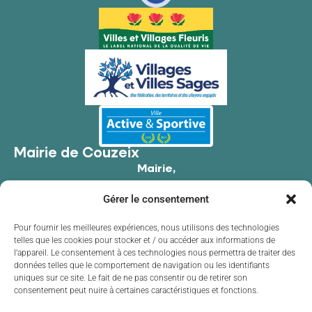
Mairie de Couzeix
Mairie,
176 Av. de Limoges,
Gérer le consentement
87270 Couzeix
05 55 39 34 09
Pour fournir les meilleures expériences, nous utilisons des technologies
telles que les cookies pour stocker et / ou accéder aux informations de
Contacter la mairie
l’appareil. Le consentement à ces technologies nous permettra de traiter des
Horaires d'ouverture
données telles que le comportement de navigation ou les identifiants
uniques sur ce site. Le fait de ne pas consentir ou de retirer son
Lundi
de 8h30 à 12h00 et de 13h30 à 17h30
consentement peut nuire à certaines caractéristiques et fonctions.
Mardi
de 8h30 à 12h00 et de 13h30 à 17h30