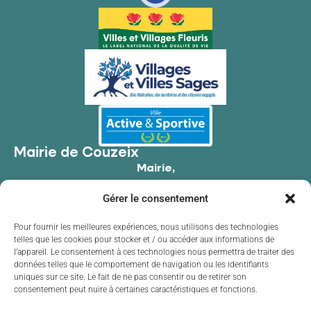
Mairie de Couzeix
Mairie,
176 Av. de Limoges,
Gérer le consentement
87270 Couzeix
05 55 39 34 09
Pour fournir les meilleures expériences, nous utilisons des technologies
telles que les cookies pour stocker et / ou accéder aux informations de
Contacter la mairie
l’appareil. Le consentement à ces technologies nous permettra de traiter des
Horaires d'ouverture
données telles que le comportement de navigation ou les identifiants
uniques sur ce site. Le fait de ne pas consentir ou de retirer son
Lundi
de 8h30 à 12h00 et de 13h30 à 17h30
consentement peut nuire à certaines caractéristiques et fonctions.
Mardi
de 8h30 à 12h00 et de 13h30 à 17h30