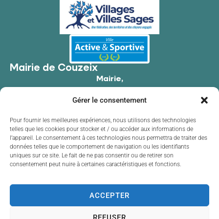
Mairie de Couzeix
Mairie,
176 Av. de Limoges,
Gérer le consentement
87270 Couzeix
05 55 39 34 09
Pour fournir les meilleures expériences, nous utilisons des technologies
telles que les cookies pour stocker et / ou accéder aux informations de
Contacter la mairie
l’appareil. Le consentement à ces technologies nous permettra de traiter des
Horaires d'ouverture
données telles que le comportement de navigation ou les identifiants
uniques sur ce site. Le fait de ne pas consentir ou de retirer son
Lundi
de 8h30 à 12h00 et de 13h30 à 17h30
consentement peut nuire à certaines caractéristiques et fonctions.
Mardi
de 8h30 à 12h00 et de 13h30 à 17h30
Mercredi
de 8h30 à 12h00 et de 13h30 à 17h30
Jeudi
de 8h30 à 12h00 et de 13h30 à 17h30
ACCEPTER
Vendredi
de 8h30 à 12h00 et de 13h30 à 17h30
REFUSER