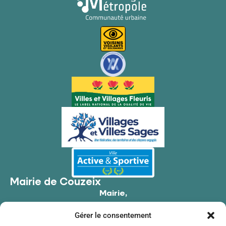
Mairie de Couzeix
Mairie,
176 Av. de Limoges,
Gérer le consentement
87270 Couzeix