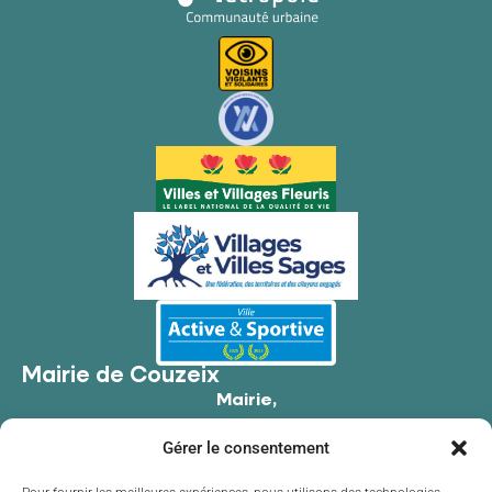
Mairie de Couzeix
Mairie,
176 Av. de Limoges,
Gérer le consentement
87270 Couzeix
05 55 39 34 09