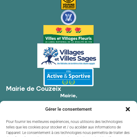
Mairie de Couzeix
Mairie,
176 Av. de Limoges,
Gérer le consentement
87270 Couzeix
05 55 39 34 09
Pour fournir les meilleures expériences, nous utilisons des technologies
telles que les cookies pour stocker et / ou accéder aux informations de
Contacter la mairie
l’appareil. Le consentement à ces technologies nous permettra de traiter des